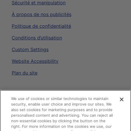
Sécurité et manipulation
À propos de nos publicités
Politique de confidentialité
Conditions d’utilisation
Custom Settings
Website Accessibility
Plan du site
Connectons-nous!
We use of cookies or similar technologies to maintain
security, enable user choice and improve our sites. We
also set cookies for marketing purposes and to provide
personalised content and advertising. You can reject all
non-essential cookies by clicking the button on the
right. For more information on the cookies we use, our